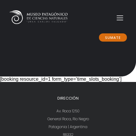
SUMATE
[booking resource_id=1 form_type=’time_slots_booking’]
DIRECCIÓN
Av. Roca 1250
General Roca, Rio Negro
Patagonia | Argentina
R8332