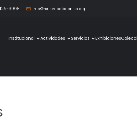
 425-3998
info@museopatagonico.org
Institucional
Actividades
Servicios
Exhibiciones
Colecc
s