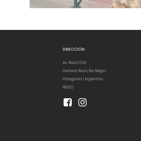
DIRECCIÓN
Av. Roca 1250
General Roca, Rio Negro
Patagonia | Argentina
R8332