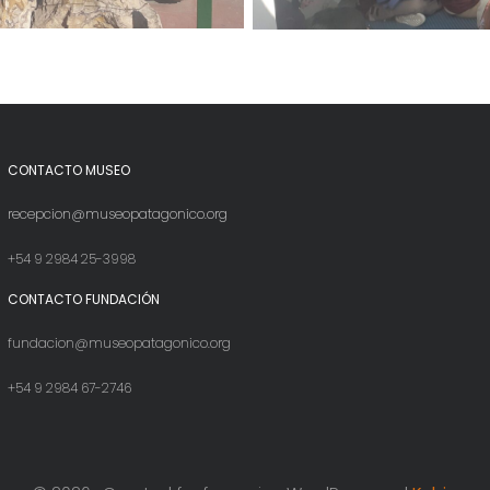
CONTACTO MUSEO
recepcion@museopatagonico.org
+54 9 2984 25-3998
CONTACTO FUNDACIÓN
fundacion@museopatagonico.org
+54 9 2984 67-2746